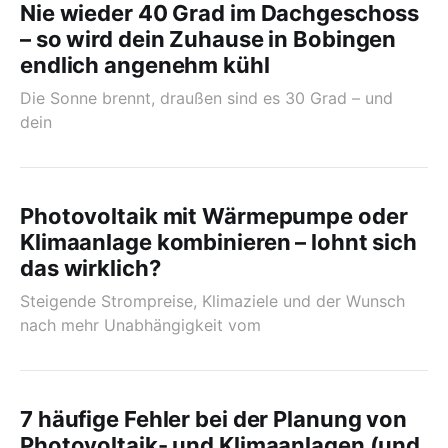
Nie wieder 40 Grad im Dachgeschoss
– so wird dein Zuhause in Bobingen
endlich angenehm kühl
Die Sonne brennt, draußen sind es 30 Grad – und
dein
Photovoltaik mit Wärmepumpe oder
Klimaanlage kombinieren – lohnt sich
das wirklich?
Steigende Strompreise, Klimaziele und der Wunsch
nach mehr Unabhängigkeit vom
7 häufige Fehler bei der Planung von
Photovoltaik- und Klimaanlagen (und