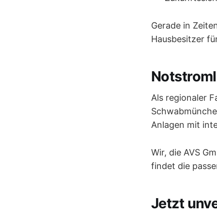
Gerade in Zeite
Hausbesitzer fü
Notstrom
Als regionaler 
Schwabmünchen 
Anlagen mit int
Wir, die AVS Gm
findet die pass
Jetzt unv