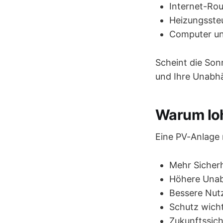
Internet-Rou
Heizungsste
Computer un
Scheint die Son
und Ihre Unabhä
Warum loh
Eine PV-Anlage 
Mehr Sicherh
Höhere Unab
Bessere Nut
Schutz wicht
Zukunftssic