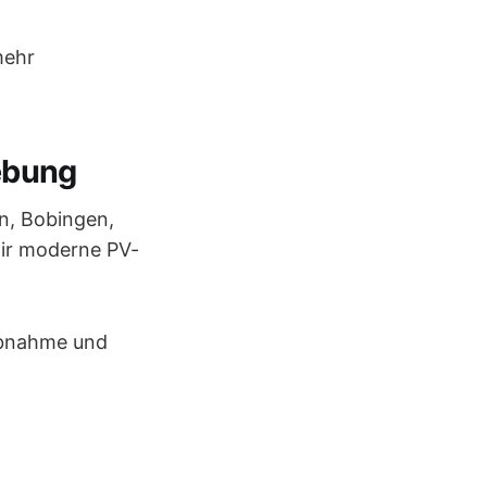
mehr
ebung
n, Bobingen,
ir moderne PV-
iebnahme und