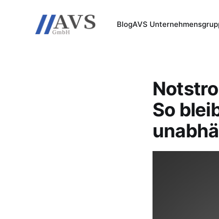
Blog
AVS Unternehmensgrup
Notstro
So blei
unabhä