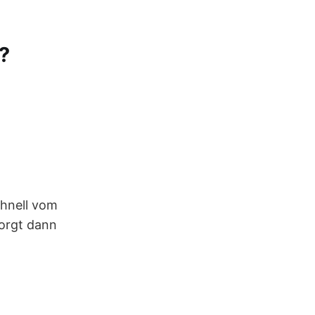
?
chnell vom
sorgt dann